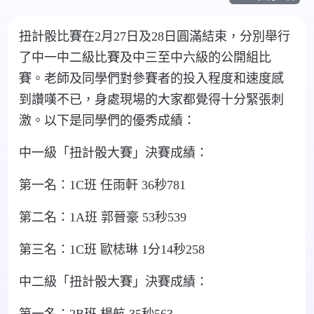
扭計骰比賽在
2
月
27
日及
28
日圓滿結束，分別舉行
了中一中二級比賽及中三至中六級的公開組比
賽。老師及同學們對參賽者的投入程度和速度感
到讚嘆不已，身處現場的大家都覺得十分緊張刺
激。以下是同學們的優秀成績：
中一級「扭計骰大賽」決賽成績：
第一名：
1C
班
任雨軒
36
秒
781
第二名：
1A
班
郭晉豪
53
秒
539
第三名：
1C
班
歐梽琳
1
分
14
秒
258
中二級「扭計骰大賽」決賽成績：