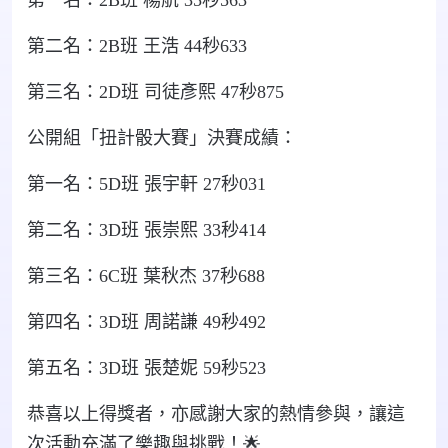
第一名：
2B
班
楊航
35
秒
563
第二名：
2B
班
王浩
44
秒
633
第三名：
2D
班
司徒彥熙
47
秒
875
公開組「扭計骰大賽」決賽成績：
第一名：
5D
班
張宇軒
27
秒
031
第二名：
3D
班
張崇熙
33
秒
414
第三名：
6C
班
葉秋杰
37
秒
688
第四名：
3D
班
周諾謙
49
秒
492
第五名：
3D
班
張楚妮
59
秒
523
恭喜以上得獎者，亦感謝大家的熱情參與，讓這
次活動充滿了樂趣與挑戰！
🌟