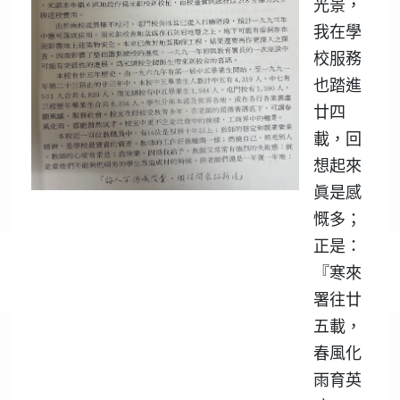
光景，
我在學
校服務
也踏進
廿四
載，回
想起來
眞是感
慨多；
正是：
『寒來
署往廿
五載，
春風化
雨育英