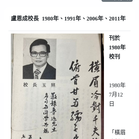
盧恩成校長
1980
年、
1991
年、
2006
年、
2011
年
刊於
1980
年
校刊
1980年
7月12
日
「橫眉