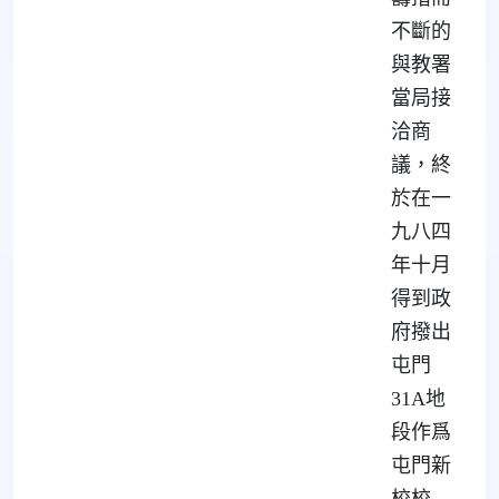
不斷的
與教署
當局接
洽商
議，終
於在一
九八四
年十月
得到政
府撥出
屯門
31A地
段作爲
屯門新