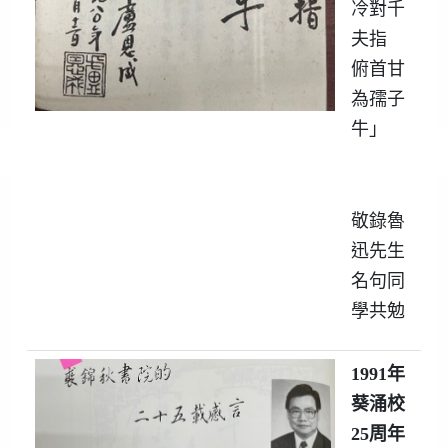
冷對千
夫指
俯首甘
為孺子
牛」
敬錄魯
迅先生
名句同
學共勉
1991
年
葵涌校
25
周年