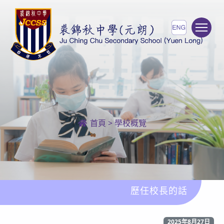
To
首頁
>
學校概覽
歷任校長的話
2025年8月27日