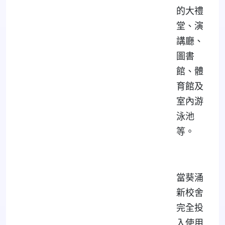
的大禮
堂、演
講廳、
圖書
館、體
育館及
室內游
泳池
等。
當葵涌
新校舍
完全投
入使用