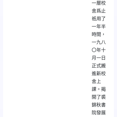
一層校
舍爲止
祇用了
一年半
時間，
一九八
〇年十
月一日
正式搬
進新校
舍上
課。揭
開了裘
錦秋書
院發展