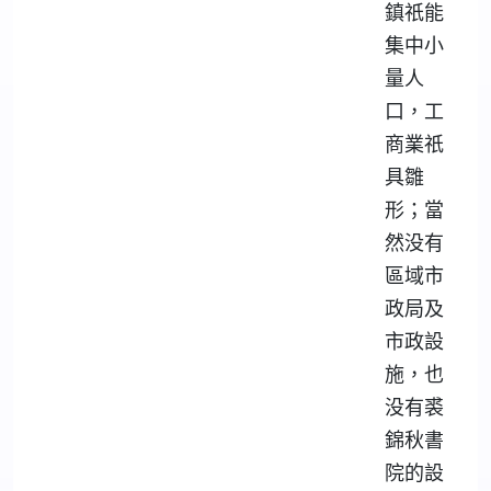
鎮祇能
集中小
量人
口，工
商業祇
具雛
形；當
然没有
區域市
政局及
市政設
施，也
没有裘
錦秋書
院的設