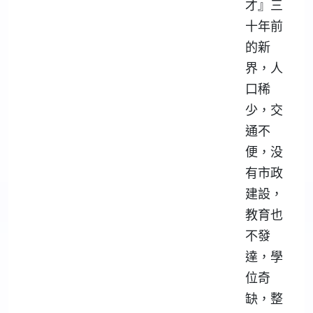
才』三
十年前
的新
界，人
口稀
少，交
通不
便，没
有市政
建設，
教育也
不發
達，學
位奇
缺，整