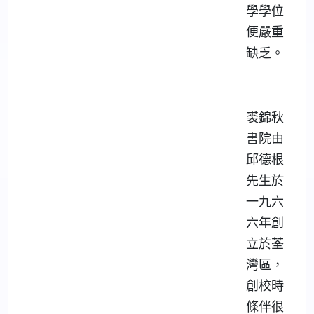
學學位
便嚴重
缺乏。
裘錦秋
書院由
邱德根
先生於
一九六
六年創
立於荃
灣區，
創校時
條伴很