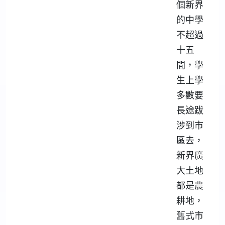
個新界
的中學
不超過
十五
間，學
生上學
多數要
長途跋
涉到市
區去，
新界廣
大土地
都是農
耕地，
舊式市