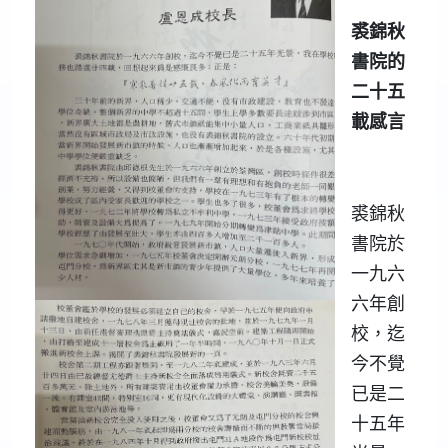
裘錦秋
書院的
二十五
載感言
裘錦秋
書院於
一九六
六年創
校，迄
今不覺
已是二
十五年