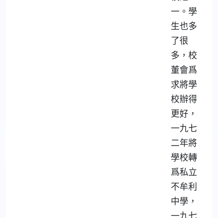
一。學
生也多
了很
多，校
董會爲
求將學
校辦得
更好，
一九七
二年將
學校轉
爲私立
不牟利
中學，
一九七