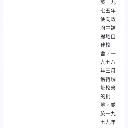
於一九
七五年
便向政
府中請
撥地自
建校
舍，一
九七八
年三月
獲得現
址校舍
的批
地，並
於一九
七九年