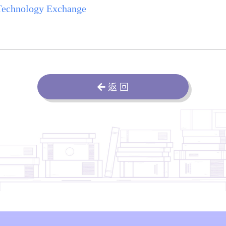
 Technology Exchange
返 回