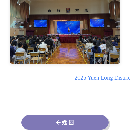
2025 Yuen Long Distric
返 回