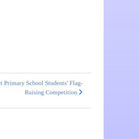
t Primary School Students' Flag-
Raising Competition