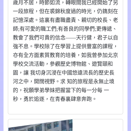
歲月不居，時節如流，轉眼間我已經開始了另
一段旅程，但在裘錦秋度過的時光，仍鐫刻在
記憶深處。這裏有盡職盡責、親切的校長、老
師;有可愛的職工們;有善良的同學們;更傳遞、
教會了我們可貴的信念——天行健，君子以自
強不息。學校除了在學習上提供豐富的課程，
亦有全方面素質教育的培養，如我曾參加北京
學校交流活動，參觀歷史博物館、遊覽頤和
園，讓 我切身沉浸在中國悠遠流長的歷史長
河之中，開闊視野。求 知的旅程是永無止境
的，祝願學弟學妹把握當下的每一分每 一
秒，勇於追逐，在青春裏肆意奔跑。