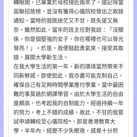
轉眼間，已畢業於母校接近兩年了。還記得當
屆聯招放榜，並沒有獲得心儀院校發出之取錄
通知。當時的我既迷茫又不甘，既失望又無
奈。雖然如此，當年的班主任對我説：「沒關
係，你是個堅強的女子，你在哪裡也可以發光
發亮！」。於是，我便鼓起勇氣來，接受其取
錄，展開大學新生活。
在我大學生活的第一年，新的環境當然帶來不
同新鮮感。即使如此，我亦盡可能克制自己，
確保自己有足夠時間學業應付學業。當中最困
難的事莫過於網課學習。由於大學生活的自由
度頗高，也考起我的自制能力。經過持續一年
的努力，考上不錯的成績。故此，不甘的我嘗
試申請轉校至心儀院校*，即是香港教育大
學。半年內，經歷不少失眠夜，感覺十分煎