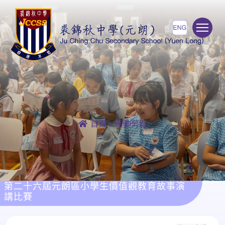
To
首頁
>
活動剪影
第二十六屆元朗區小學生價值觀教育故事演
講比賽