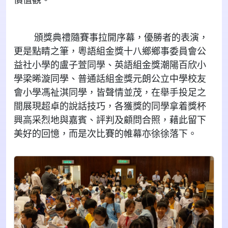
頒獎典禮隨賽事拉開序幕，優勝者的表演，
更是點睛之筆，粵語組金獎十八鄉鄉事委員會公
益社小學的盧子萱同學、英語組金獎潮陽百欣小
學梁晞漩同學、普通話組金獎元朗公立中學校友
會小學馮祉淇同學，皆聲情並茂，在舉手投足之
間展現超卓的說話技巧，各獲獎的同學拿着獎杯
興高采烈地與嘉賓、評判及顧問合照，藉此留下
美好的回憶，而是次比賽的帷幕亦徐徐落下。