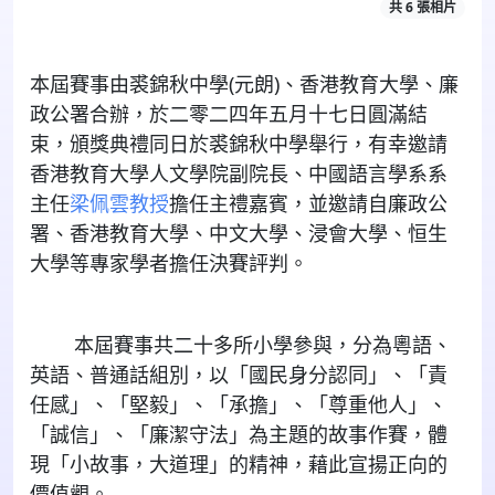
共 6 張相片
本屆賽事由裘錦秋中學
(
元朗
)
、香港教育大學、廉
政公署合辦，於二零二四年五月十七日圓滿結
束，頒獎典禮同日於裘錦秋中學舉行，有幸邀請
香港教育大學人文學院副院長、中國語言學系系
主任
梁佩雲教授
擔任主禮嘉賓，並邀請自廉政公
署、香港教育大學、中文大學、浸會大學、恒生
大學等專家學者擔任決賽評判。
本屆賽事共二十多所小學參與，分為粵語、
英語、普通話組別，以「國民身分認同」、「責
任感」、「堅毅」、「承擔」、「尊重他人」、
「誠信」、「廉潔守法」為主題的故事作賽，體
現「小故事，大道理」的精神，藉此宣揚正向的
價值觀。