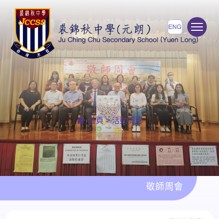
To
首頁
>
活動剪影
敬師周會