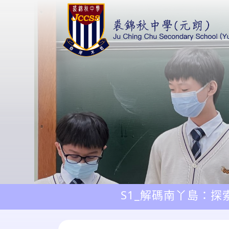
S1_解碼南丫島：探索