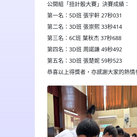
公開組「扭計骰大賽」決賽成績：
第一名：
5D
班
張宇軒
27
秒
031
第二名：
3D
班
張崇熙
33
秒
414
第三名：
6C
班
葉秋杰
37
秒
688
第四名：
3D
班
周諾謙
49
秒
492
第五名：
3D
班
張楚妮
59
秒
523
恭喜以上得獎者，亦感謝大家的熱情