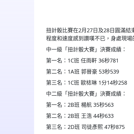
扭計骰比賽在
2
月
27
日及
28
日圓滿結
程度和速度感到讚嘆不已，身處現場
中一級「扭計骰大賽」決賽成績：
第一名：
1C
班
任雨軒
36
秒
781
第二名：
1A
班
郭晉豪
53
秒
539
第三名：
1C
班
歐梽琳
1
分
14
秒
258
中二級「扭計骰大賽」決賽成績：
第一名：
2B
班
楊航
35
秒
563
第二名：
2B
班
王浩
44
秒
633
第三名：
2D
班
司徒彥熙
47
秒
875