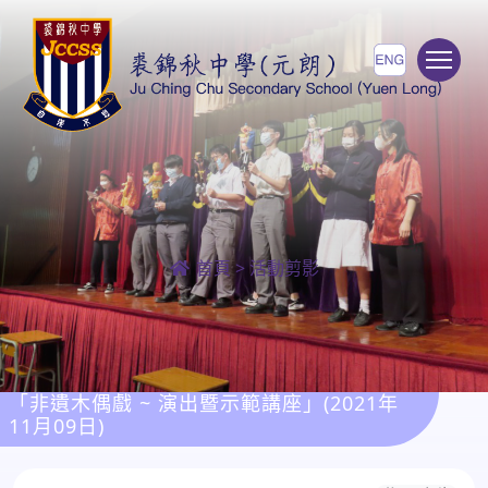
To
首頁
>
活動剪影
「非遺木偶戲 ~ 演出暨示範講座」(2021年
11月09日)