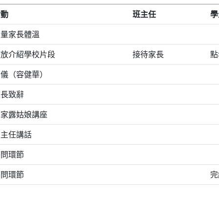
活動
班主任
學
測量家長體溫
播放介紹學校片段
接待家長
點
司儀（容健華）
校長致辭
蘇家露姑娘講座
級主任講話
答問環節
答問環節
完