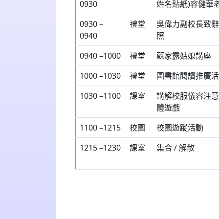
0930
姓名貼紙)容健華
0930 –
禮堂
吳偉力副校長致辭
0940
照
0940 –1000
禮堂
蘇家露姑娘講座
1000 –1030
禮堂
圖書館閱讀推廣活
1030 –1100
課室
講解校服儀容注意
體遊戲
1100 –1215
校園
校園遊蹤活動
1215 –1230
課室
集合 / 解散