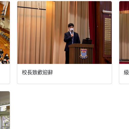
校長致歡迎辭
級